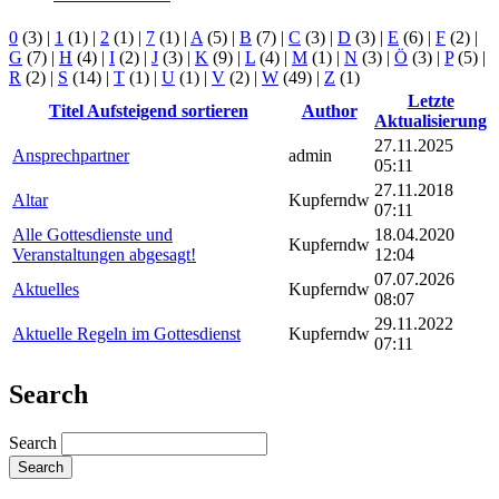
0
(3)
|
1
(1)
|
2
(1)
|
7
(1)
|
A
(5)
|
B
(7)
|
C
(3)
|
D
(3)
|
E
(6)
|
F
(2)
|
G
(7)
|
H
(4)
|
I
(2)
|
J
(3)
|
K
(9)
|
L
(4)
|
M
(1)
|
N
(3)
|
Ö
(3)
|
P
(5)
|
R
(2)
|
S
(14)
|
T
(1)
|
U
(1)
|
V
(2)
|
W
(49)
|
Z
(1)
Letzte
Titel
Aufsteigend sortieren
Author
Aktualisierung
27.11.2025
Ansprechpartner
admin
05:11
27.11.2018
Altar
Kupferndw
07:11
Alle Gottesdienste und
18.04.2020
Kupferndw
Veranstaltungen abgesagt!
12:04
07.07.2026
Aktuelles
Kupferndw
08:07
29.11.2022
Aktuelle Regeln im Gottesdienst
Kupferndw
07:11
Search
Search